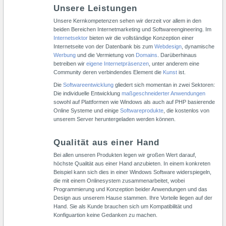
Unsere Leistungen
Unsere Kernkompetenzen sehen wir derzeit vor allem in den
beiden Bereichen Internetmarketing und Softwareengineering. Im
Internetsektor
bieten wir die vollständige Konzeption einer
Internetseite von der Datenbank bis zum
Webdesign
, dynamische
Werbung
und die Vermietung von
Domains
. Darüberhinaus
betreiben wir
eigene Internetpräsenzen
, unter anderem eine
Community deren verbindendes Element die
Kunst
ist.
Die
Softwareentwicklung
gliedert sich momentan in zwei Sektoren:
Die individuelle Entwicklung
maßgeschneiderter Anwendungen
sowohl auf Plattformen wie Windows als auch auf PHP basierende
Online Systeme und einige
Softwareprodukte
, die kostenlos von
unserem Server heruntergeladen werden können.
Qualität aus einer Hand
Bei allen unseren Produkten legen wir großen Wert darauf,
höchste Qualität aus einer Hand anzubieten. In einem konkreten
Beispiel kann sich dies in einer Windows Software widerspiegeln,
die mit einem Onlinesystem zusammenarbeitet, wobei
Programmierung und Konzeption beider Anwendungen und das
Design aus unserem Hause stammen. Ihre Vorteile liegen auf der
Hand. Sie als Kunde brauchen sich um Kompatibilität und
Konfiguartion keine Gedanken zu machen.