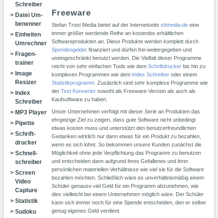
Schrei­ber
Freeware
Datei Um­
be­nen­ner
Stefan Trost Media bietet auf der Internetseite
sttmedia.de
eine
immer größer werdende Reihe an kostenlos erhältlichen
Ein­hei­ten
Softwareprodukten an. Diese Produkte werden komplett durch
Um­rechner
Spendengelder
finanziert und dürfen frei weitergegeben und
Fra­gen­
uneingeschränkt benutzt werden. Die Vielfalt dieser Programme
trainer
reicht von sehr einfachen Tools wie dem
Schriftdrucker
bis hin zu
Image
komplexen Programmen wie dem
Index Schreiber
oder einem
Resizer
Statistikprogramm
. Zusätzlich sind sehr komplexe Programme wie
der
Text Konverter
sowohl als Freeware-Version als auch als
Index
Kaufsoftware zu haben.
Schrei­ber
Unser Unternehmen verfolgt mit dieser Serie an Produkten das
MP3 Player
ehrgeizige Ziel zu zeigen, dass gute Software nicht unbedingt
Pipette
etwas kosten muss und unterstützt den benutzerfreundlichen
Schrift­
Gedanken wirklich nur dann etwas für ein Produkt zu bezahlen,
drucker
wenn es sich lohnt. So bekommen unsere Kunden zunächst die
Schnell­
Möglichkeit ohne jede Verpflichtung das Programm zu benutzen
und entscheiden dann aufgrund ihres Gefallenes und ihrer
schrei­ber
persönlichen materiellen Verhältnisse wie viel sie für die Software
Screen
bezahlen möchten. Schließlich wäre es unverhältnismäßig einem
Video
Schüler genauso viel Geld für ein Programm abzunehmen, wie
Capture
dies vielleicht bei einem Unternehmen möglich wäre. Der Schüler
Sta­tistik
kann sich immer noch für eine Spende entscheiden, den er selber
genug eigenes Geld verdient.
Su­do­ku