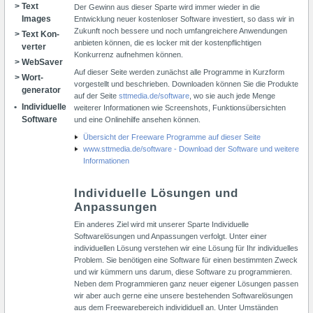
Text
Der Gewinn aus dieser Sparte wird immer wieder in die
Images
Entwicklung neuer kostenloser Software investiert, so dass wir in
Zukunft noch bessere und noch umfangreichere Anwendungen
Text Kon­
anbieten können, die es locker mit der kostenpflichtigen
ver­ter
Konkurrenz aufnehmen können.
Web­Saver
Auf dieser Seite werden zunächst alle Programme in Kurzform
Wort­
vorgestellt und beschrieben. Downloaden können Sie die Produkte
genera­tor
auf der Seite
sttmedia.de/software
, wo sie auch jede Menge
Indi­vi­duelle
weiterer Informationen wie Screenshots, Funktionsübersichten
Software
und eine Onlinehilfe ansehen können.
Übersicht der Freeware Programme auf dieser Seite
www.sttmedia.de/software - Download der Software und weitere
Informationen
Individuelle Lösungen und
Anpassungen
Ein anderes Ziel wird mit unserer Sparte Individuelle
Softwarelösungen und Anpassungen verfolgt. Unter einer
individuellen Lösung verstehen wir eine Lösung für Ihr individuelles
Problem. Sie benötigen eine Software für einen bestimmten Zweck
und wir kümmern uns darum, diese Software zu programmieren.
Neben dem Programmieren ganz neuer eigener Lösungen passen
wir aber auch gerne eine unsere bestehenden Softwarelösungen
aus dem Freewarebereich individiduell an. Unter Umständen