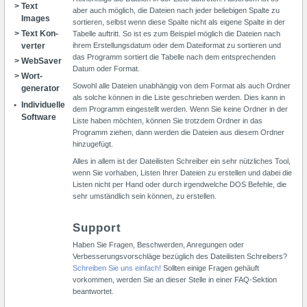
Text
aber auch möglich, die Dateien nach jeder beliebigen Spalte zu
Images
sortieren, selbst wenn diese Spalte nicht als eigene Spalte in der
Text Kon­
Tabelle auftritt. So ist es zum Beispiel möglich die Dateien nach
ver­ter
ihrem Erstellungsdatum oder dem Dateiformat zu sortieren und
das Programm sortiert die Tabelle nach dem entsprechenden
Web­Saver
Datum oder Format.
Wort­
Sowohl alle Dateien unabhängig von dem Format als auch Ordner
genera­tor
als solche können in die Liste geschrieben werden. Dies kann in
Indi­vi­duelle
dem Programm eingestellt werden. Wenn Sie keine Ordner in der
Software
Liste haben möchten, können Sie trotzdem Ordner in das
Programm ziehen, dann werden die Dateien aus diesem Ordner
hinzugefügt.
Alles in allem ist der Dateilisten Schreiber ein sehr nützliches Tool,
wenn Sie vorhaben, Listen Ihrer Dateien zu erstellen und dabei die
Listen nicht per Hand oder durch irgendwelche DOS Befehle, die
sehr umständlich sein können, zu erstellen.
Support
Haben Sie Fragen, Beschwerden, Anregungen oder
Verbesserungsvorschläge bezüglich des Dateilisten Schreibers?
Schreiben Sie uns einfach!
Sollten einige Fragen gehäuft
vorkommen, werden Sie an dieser Stelle in einer FAQ-Sektion
beantwortet.