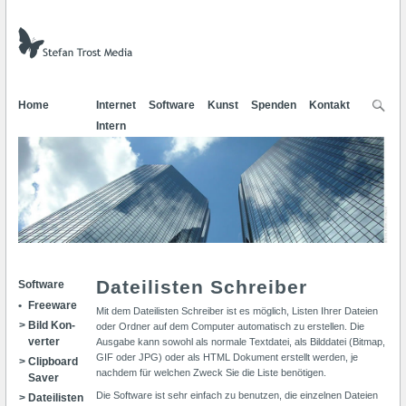
Home
Internet
Software
Kunst
Spenden
Kontakt
Intern
Dateilisten Schreiber
Software
Freeware
Mit dem Dateilisten Schreiber ist es möglich, Listen Ihrer Dateien
Bild Kon­
oder Ordner auf dem Computer automatisch zu erstellen. Die
verter
Ausgabe kann sowohl als normale Textdatei, als Bilddatei (Bitmap,
GIF oder JPG) oder als HTML Dokument erstellt werden, je
Clip­board
nachdem für welchen Zweck Sie die Liste benötigen.
Saver
Die Software ist sehr einfach zu benutzen, die einzelnen Dateien
Datei­listen