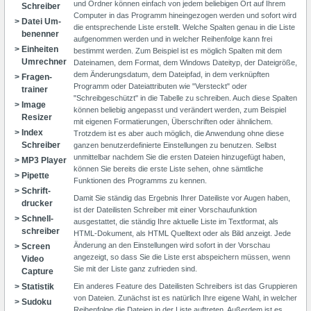
und Ordner können einfach von jedem beliebigen Ort auf Ihrem
Schrei­ber
Computer in das Programm hineingezogen werden und sofort wird
Datei Um­
die entsprechende Liste erstellt. Welche Spalten genau in die Liste
be­nen­ner
aufgenommen werden und in welcher Reihenfolge kann frei
Ein­hei­ten
bestimmt werden. Zum Beispiel ist es möglich Spalten mit dem
Um­rechner
Dateinamen, dem Format, dem Windows Dateityp, der Dateigröße,
dem Änderungsdatum, dem Dateipfad, in dem verknüpften
Fra­gen­
Programm oder Dateiattributen wie "Versteckt" oder
trainer
"Schreibgeschützt" in die Tabelle zu schreiben. Auch diese Spalten
Image
können beliebig angepasst und verändert werden, zum Beispiel
Resizer
mit eigenen Formatierungen, Überschriften oder ähnlichem.
Index
Trotzdem ist es aber auch möglich, die Anwendung ohne diese
Schrei­ber
ganzen benutzerdefinierte Einstellungen zu benutzen. Selbst
unmittelbar nachdem Sie die ersten Dateien hinzugefügt haben,
MP3 Player
können Sie bereits die erste Liste sehen, ohne sämtliche
Pipette
Funktionen des Programms zu kennen.
Schrift­
Damit Sie ständig das Ergebnis Ihrer Dateiliste vor Augen haben,
drucker
ist der Dateilisten Schreiber mit einer Vorschaufunktion
Schnell­
ausgestattet, die ständig Ihre aktuelle Liste im Textformat, als
schrei­ber
HTML-Dokument, als HTML Quelltext oder als Bild anzeigt. Jede
Änderung an den Einstellungen wird sofort in der Vorschau
Screen
angezeigt, so dass Sie die Liste erst abspeichern müssen, wenn
Video
Sie mit der Liste ganz zufrieden sind.
Capture
Sta­tistik
Ein anderes Feature des Dateilisten Schreibers ist das Gruppieren
von Dateien. Zunächst ist es natürlich Ihre eigene Wahl, in welcher
Su­do­ku
Reihenfolge die Dateien in der Liste auftreten. Außerdem ist es